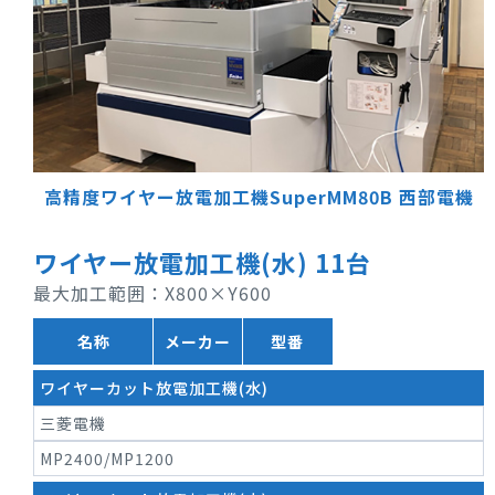
高精度ワイヤー放電加工機SuperMM80B
西部電機
ワイヤー放電加工機(水) 11台
最大加工範囲：X800×Y600
名称
メーカー
型番
ワイヤーカット放電加工機(水)
三菱電機
MP2400/MP1200