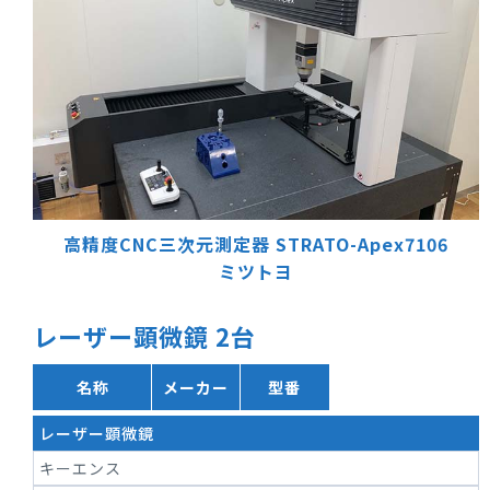
高精度CNC三次元測定器 STRATO-Apex7106
ミツトヨ
レーザー顕微鏡 2台
名称
メーカー
型番
レーザー顕微鏡
キーエンス