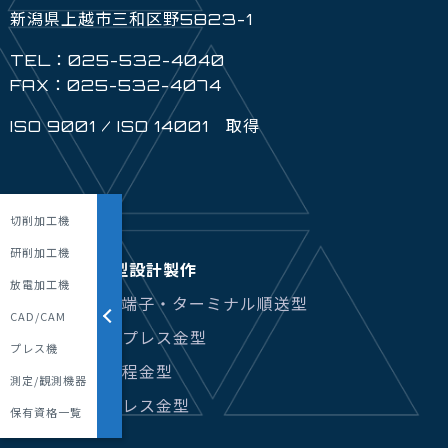
新潟県上越市三和区野5823-1
TEL：025-532-4040
FAX：025-532-4074
ISO 9001 / ISO 14001 取得
トップページ
切削加工機
新着情報
研削加工機
精密プレス金型設計製作
放電加工機
- コネクタ・端子・ターミナル順送型
CAD/CAM
- 自動車部品プレス金型
プレス機
- 半導体後工程金型
測定/観測機器
- 医療部品プレス金型
保有資格一覧