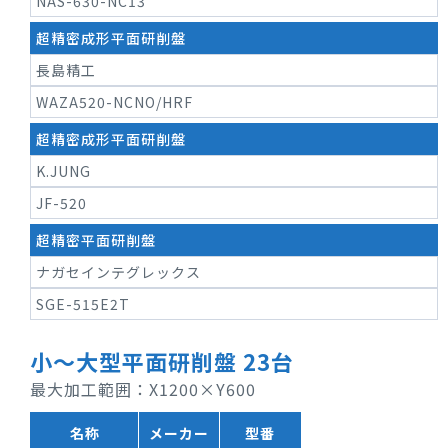
NAS-630-NC13
超精密成形平面研削盤
長島精工
WAZA520-NCNO/HRF
超精密成形平面研削盤
K.JUNG
JF-520
超精密平面研削盤
ナガセインテグレックス
SGE-515E2T
小～大型平面研削盤 23台
最大加工範囲：X1200×Y600
名称
メーカー
型番