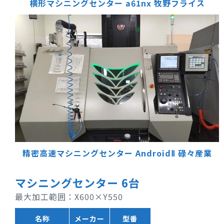
横形マシニングセンター a61nx
牧野フライス
精密高速マシニングセンター AndroidⅡ
碌々産業
マシニングセンター 6台
最大加工範囲：X600×Y550
名称
メーカー
型番