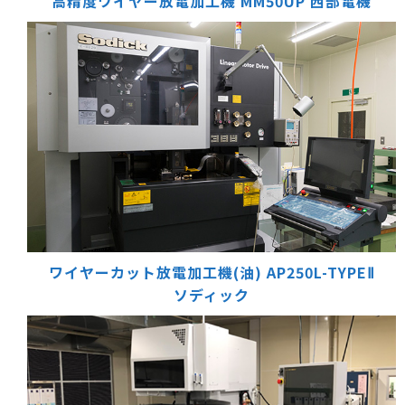
高精度ワイヤー放電加工機 MM50UP
西部電機
ワイヤーカット放電加工機(油) AP250L-TYPEⅡ
ソディック