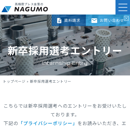
高精度プレス金型の
資料請求
お問い合わせ
新卒採用選考エントリー
Internship Entry
トップページ
»
新卒採用選考エントリー
こちらでは新卒採用選考へのエントリーをお受けいたし
ております。
下記の
「プライバシーポリシー」
をお読みいただき、エ