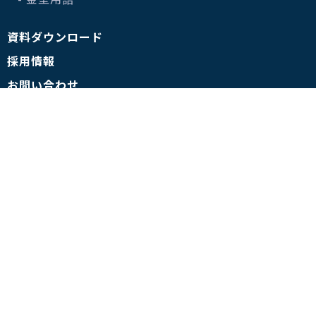
資料ダウンロード
採用情報
お問い合わせ
- よくある質問
- プライバシーポリシー
- 情報セキュリティ基本方針
This site is protected by reCAPTCHA and the Google
Privacy
Policy
and Terms of Service apply.
©株式会社南雲製作所 All rights reserved.