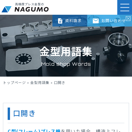
高精度プレス金型の
資料請求
お問い合わせ
金型用語集
Mold shop Words
トップページ
»
金型用語集
»
口開き
口開き
C型(フレーム)プレス機
を用いた場合、構造上フレ