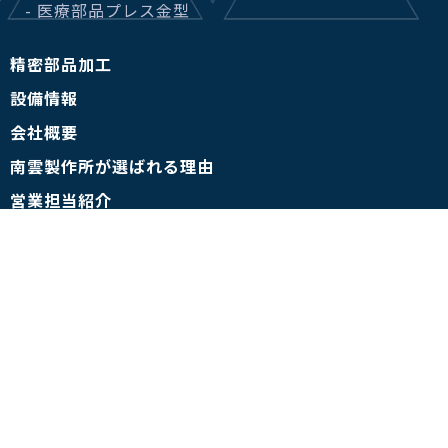
- 医療部品プレス金型
精密部品加工
設備情報
会社概要
南雲製作所が選ばれる理由
営業担当紹介
SDGsの取り組みについて
金型屋テクニカルセンター.com
- 技術コラム
- お客様インタビュー
- 事例集
- 金型用語