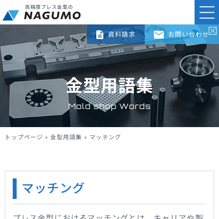
高精度プレス金型の
資料請求
お問い合わせ
金型用語集
Mold shop Words
トップページ
»
金型用語集
»
マッチング
マッチング
プレス金型におけるマッチングとは、キャリアや製