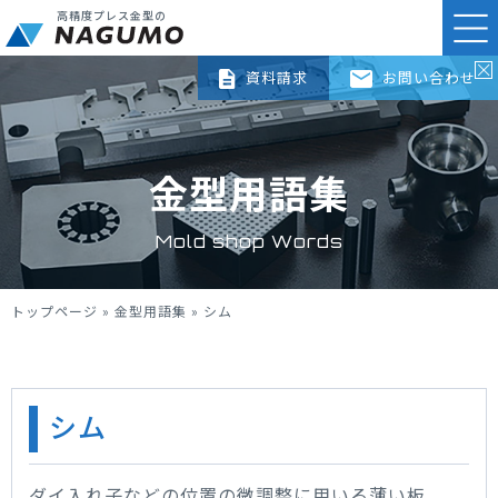
高精度プレス金型の
資料請求
お問い合わせ
金型用語集
Mold shop Words
トップページ
»
金型用語集
»
シム
シム
ダイ入れ子などの位置の微調整に用いる薄い板。