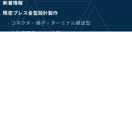
新着情報
精密プレス金型設計製作
- コネクタ・端子・ターミナル順送型
- 自動車部品プレス金型
- 半導体後工程金型
- 医療部品プレス金型
精密部品加工
設備情報
会社概要
南雲製作所が選ばれる理由
営業担当紹介
SDGsの取り組みについて
金型屋テクニカルセンター.com