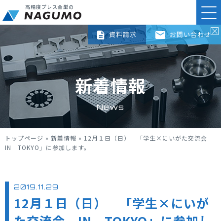
高精度プレス金型の
資料請求
お問い合わせ
新着情報
News
トップページ
»
新着情報
»
12月１日（日） 「学生×にいがた交流会
IN TOKYO」に参加します。
2019.11.29
12月１日（日） 「学生×にいが
た交流会 IN TOKYO」に参加し