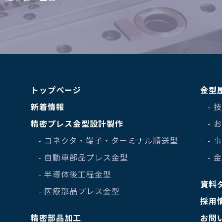
トップページ
金型
新着情報
- 
精密プレス金型設計製作
-
- コネクタ・端子・ターミナル順送型
- 
- 自動車部品プレス金型
- 
- 半導体後工程金型
資料
- 医療部品プレス金型
採用
精密部品加工
お問