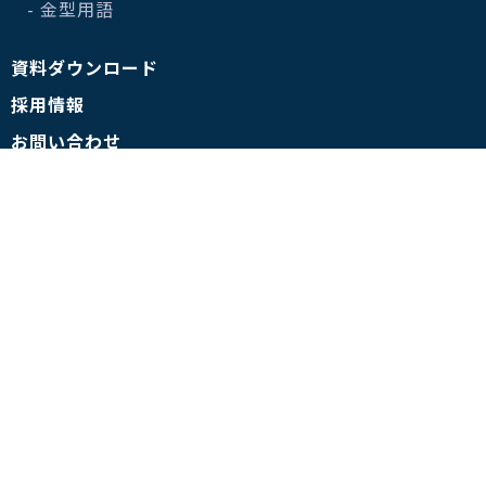
- 金型用語
資料ダウンロード
採用情報
お問い合わせ
- よくある質問
- プライバシーポリシー
- 情報セキュリティ基本方針
This site is protected by reCAPTCHA and the Google
Privacy
Policy
and Terms of Service apply.
©株式会社南雲製作所 All rights reserved.