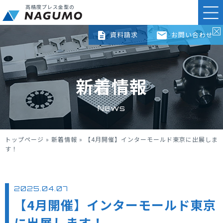
高精度プレス金型の
資料請求
お問い合わせ
新着情報
News
トップページ
»
新着情報
»
【4月開催】インターモールド東京に出展しま
す！
2025.04.07
【4月開催】インターモールド東京
に出展します！