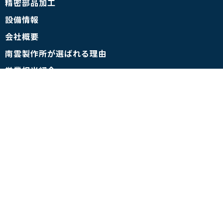
精密部品加工
設備情報
会社概要
南雲製作所が選ばれる理由
営業担当紹介
SDGsの取り組みについて
金型屋テクニカルセンター.com
- 技術コラム
- お客様インタビュー
- 事例集
- 金型用語
資料ダウンロード
採用情報