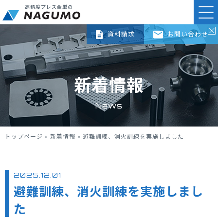
高精度プレス金型の
資料請求
お問い合わせ
新着情報
News
トップページ
»
新着情報
»
避難訓練、消火訓練を実施しました
2025.12.01
避難訓練、消火訓練を実施しまし
た