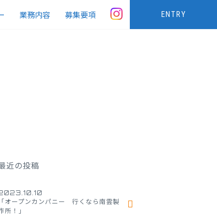
ー
業務内容
募集要項
ENTRY
最近の投稿
2023.10.10
「オープンカンパニー 行くなら南雲製
作所！」