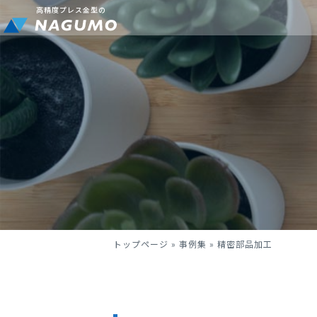
高精度プレス金型の
トップページ
»
事例集
»
精密部品加工